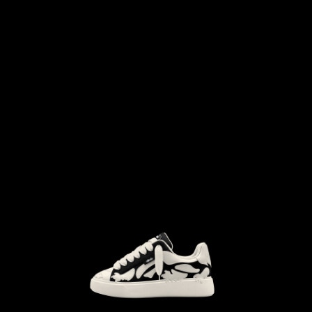
```html
```