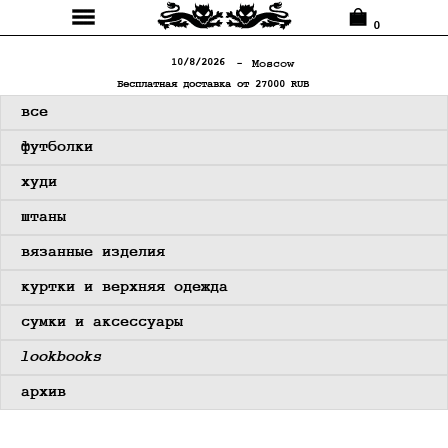
0
10/8/2026
-⠀
Moscow
Бесплатная доставка от 27000 RUB
⠀⠀все
⠀⠀футболки
-
⠀⠀худи
⠀⠀штаны
⠀⠀вязанные изделия
⠀⠀куртки и верхняя одежда
⠀⠀сумки и аксессуары
⠀⠀lookbooks
⠀⠀архив