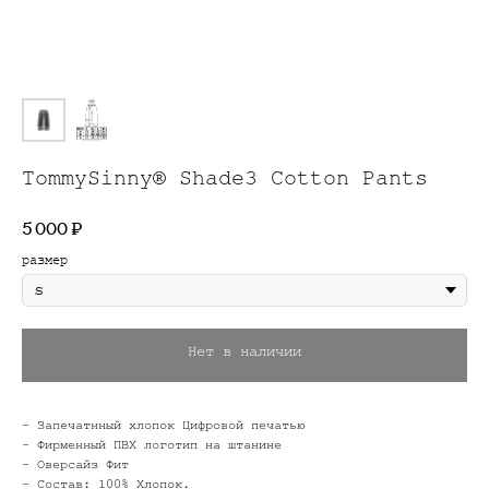
TommySinny® Shade3 Cotton Pants
5 000
₽
размер
Нет в наличии
- Запечатнный хлопок Цифровой печатью
- Фирменный ПВХ логотип на штанине
- Оверсайз Фит
- Состав: 100% Хлопок.