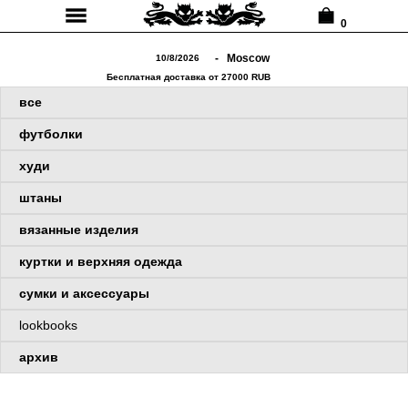
0
-⠀
Moscow
10/8/2026
Бесплатная доставка от 27000 RUB
⠀⠀все
⠀⠀футболки
-
⠀⠀худи
⠀⠀штаны
⠀⠀вязанные изделия
⠀⠀куртки и верхняя одежда
⠀⠀сумки и аксессуары
⠀⠀lookbooks
⠀⠀архив