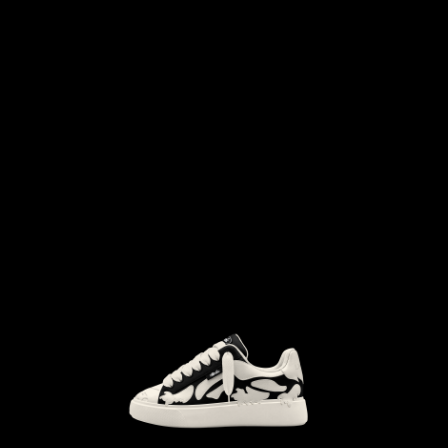
```html
```