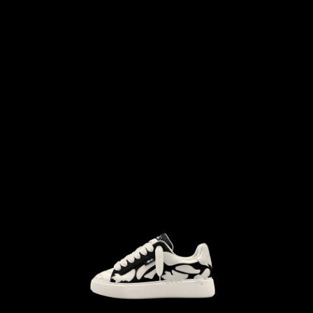
```html
```