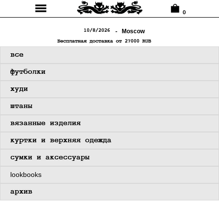
0
-⠀
Moscow
10/8/2026
Бесплатная доставка от 27000 RUB
⠀⠀все
⠀⠀футболки
-
⠀⠀худи
⠀⠀штаны
⠀⠀вязанные изделия
⠀⠀куртки и верхняя одежда
⠀⠀сумки и аксессуары
⠀⠀lookbooks
⠀⠀архив