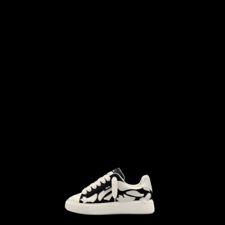
```html
```