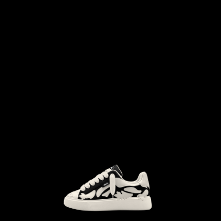
```html
```