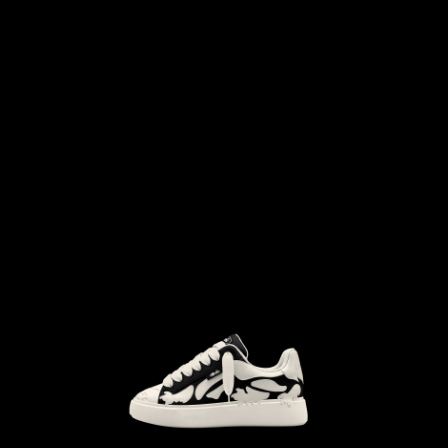
```html
```