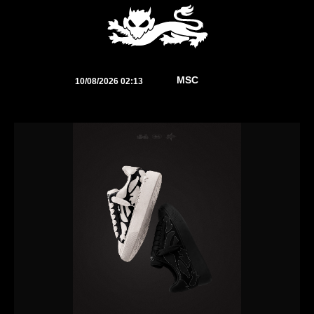
⠀
MSC
10/08/2026 02:13